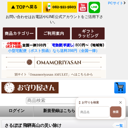
PCサイト
お問い合わせはお電話やLINE公式アカウントをご活用下さ
い。
小型宅配便（ポスト投函）なら送料398円（全国一律）
×
↕ お守りを検索
ログイン
新規登録はこちら
お問い合せ
検索
さるぼぼ 飛騨高山の災い除け
一覧