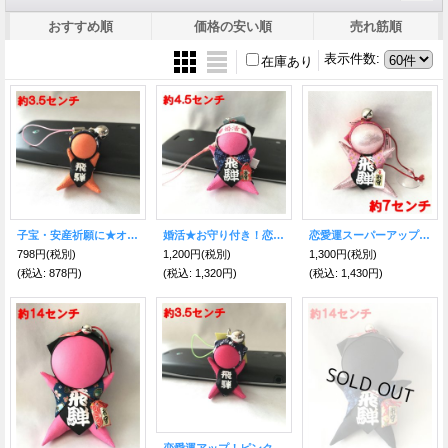
おすすめ順
価格の安い順
売れ筋順
表示件数
:
在庫あり
子宝・安産祈願に★オレンジさるぼぼストラップ
婚活★お守り付き！恋愛運のピンクハチマキさるぼぼストラップ
恋愛運スーパーアップ！ピンク☆お守り付きさるぼぼ（吸盤付き）
798円
(税別)
1,200円
(税別)
1,300円
(税別)
(税込
:
878円)
(税込
:
1,320円)
(税込
:
1,430円)