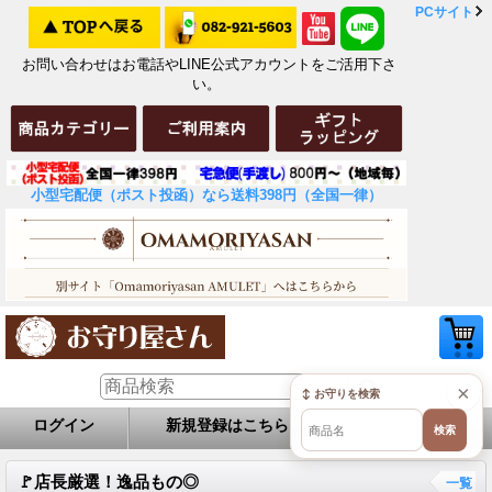
PCサイト
お問い合わせはお電話やLINE公式アカウントをご活用下さ
い。
小型宅配便（ポスト投函）なら送料398円（全国一律）
×
↕ お守りを検索
ログイン
新規登録はこちら
お問い合せ
検索
🚩店長厳選！逸品もの◎
一覧