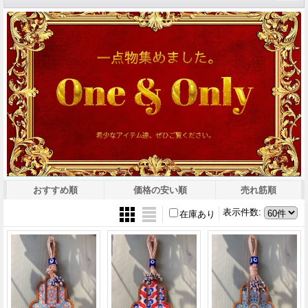
おすすめ順
価格の安い順
売れ筋順
表示件数
:
在庫あり