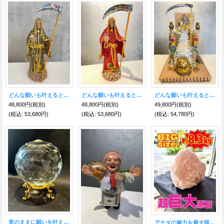
どんな願いも叶えるといわれる奇跡の聖人！サンタ・ムエルテ像 EXサイズ BLACK
どんな願いも叶えるといわれる奇跡の聖人！サンタ・ムエルテ像 EXサイズ RED
どんな願いも叶えるといわれる奇跡の聖人！サンタ・ムエルテ像 MONEY 台座DX
48,800円
(税別)
48,800円
(税別)
49,800円
(税別)
(税込
:
53,680円)
(税込
:
53,680円)
(税込
:
54,780円)
意のままに願いを叶える！如意宝珠型◎虹の光を生み出す水晶球
アナタの魅力を最大限に引き出す巨大原石！ ローズクォーツ