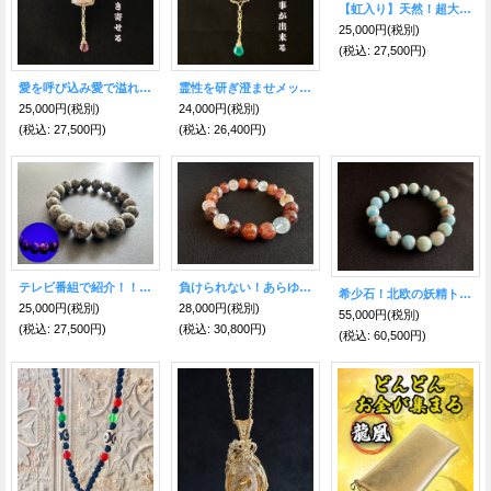
【虹入り】天然！超大玉！最高の浄化力！大玉天然水晶AAA16ミリ珠ブレスレット
25,000円
(税別)
(税込
:
27,500円)
愛を呼び込み愛で溢れる人生を引き寄せるピンクトルマリン＆ストロベリークオーツ〜世界に一つだけのスピリチュアルジュエリー〜
霊性を研ぎ澄ませメッセージを受け取る事が出来るブルー＆グリーン トルマリン&水晶 〜世界に一つだけのスピリチュアルジュエリー〜
25,000円
(税別)
24,000円
(税別)
(税込
:
27,500円)
(税込
:
26,400円)
テレビ番組で紹介！！闇夜で光る！霊や悪意を強力にブロック！ユーパーライト 12mm
負けられない！あらゆる事に勝ちをもたらす！ラスティレッド水晶
希少石！北欧の妖精トロール石 強い波動！特別な霊性を持つ高次元石トロレアイト
25,000円
(税別)
28,000円
(税別)
55,000円
(税別)
(税込
:
27,500円)
(税込
:
30,800円)
(税込
:
60,500円)