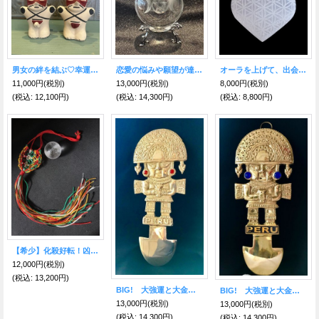
男女の絆を結ぶ♡幸運の精霊 クチミルコ インカ帝国チャンカイ文化 PERU
恋愛の悩みや願望が達成される！トリプルムーン クリスタルボール
オーラを上げて、出会いと幸運を運ぶ♡セレナイト ハート フラワーオブライフ 生命力を上げて秘めたポテンシャルを解放！
11,000円
(税別)
13,000円
(税別)
8,000円
(税別)
(税込
:
12,100円)
(税込
:
14,300円)
(税込
:
8,800円)
【希少】化殺好転！凶から吉へ運気向上！ネット入り天然水晶浄化球
12,000円
(税別)
(税込
:
13,200円)
BIG! 大強運と大金運に恵まれるパワーが秘められた ペルーの聖なる黄金の大きなナイフ★トゥミ R
BIG! 大強運と大金運に恵まれるパワーが秘められた ペルーの聖なる黄金の大きなナイフ★トゥミ B
13,000円
(税別)
13,000円
(税別)
(税込
:
14,300円)
(税込
:
14,300円)