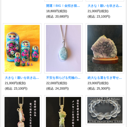
開運！BIG！金招き猫 置物 〜右手で金運を招く〜
大きな！願いを吹き込む♪繁栄のマトリョーシカ 7体 花オレンジ
18,800円
(税別)
21,000円
(税別)
(税込
:
20,680円)
(税込
:
23,100円)
不安を和らげる究極のヒーリングストーン☆ラリマーネックレスB
大きな！願いを吹き込む♪繁栄のマトリョーシカ 7体 花みずいろ
絶大なる運を引き寄せるパワー！アメジスト原石・台付き ウルグアイ産
22,000円
(税別)
21,000円
(税別)
23,000円
(税別)
(税込
:
24,200円)
(税込
:
23,100円)
(税込
:
25,300円)