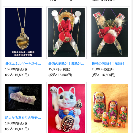
身体エネルギーを活性化！障害を取り除き、金運を引き寄せる！〜 タイガーアイ&ブラックスピネルA〜世界に一つだけのスピリチュアルジュエリー〜
最強の病除け！魔除けのエラドゥーラ(馬蹄)クロスナイフY 壁掛け
最強の病除け！魔除けのエラドゥーラ(馬蹄)クロスナイフG 壁掛け
15,000円
(税別)
15,000円
(税別)
15,000円
(税別)
(税込
:
16,500円)
(税込
:
16,500円)
(税込
:
16,500円)
絶大なる運を引き寄せるパワー！アメジスト原石 ブラジル産
18,000円
(税別)
(税込
:
19,800円)