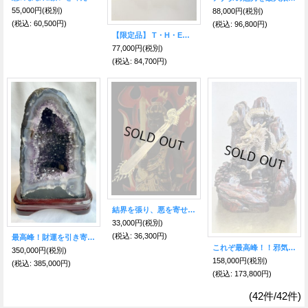
55,000円
(税別)
88,000円
(税別)
(税込
:
60,500円)
(税込
:
96,800円)
【限定品】 T・H・E エケコ人形
77,000円
(税別)
(税込
:
84,700円)
結界を張り、悪を寄せ付けない！煩悩や悪を断ち切る！不動明王の炎剣🔥カドゥカ
33,000円
(税別)
(税込
:
36,300円)
最高峰！財運を引き寄せる絶大なるパワー！！アメジストドーム・カペーラ ブラジル産
これぞ最高峰！！邪気を祓い富貴財を招く！強力な運気向上力！【権威の象徴】五本爪★山脈降下龍（山水龍）
350,000円
(税別)
158,000円
(税別)
(税込
:
385,000円)
(税込
:
173,800円)
(42件/42件)