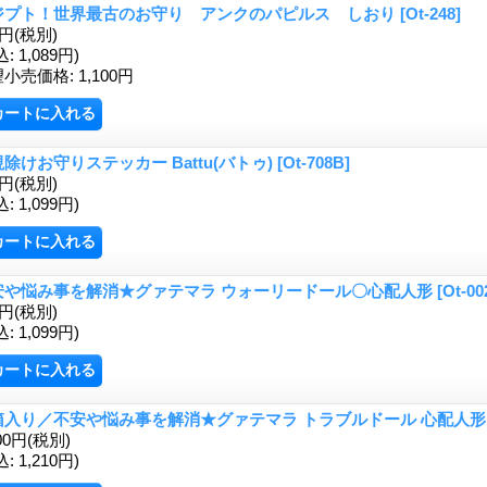
ジプト！世界最古のお守り アンクのパピルス しおり
[Ot-248]
0円
(税別)
込
:
1,089円)
望小売価格
:
1,100円
除けお守りステッカー Battu(バトゥ)
[Ot-708B]
9円
(税別)
込
:
1,099円)
安や悩み事を解消★グァテマラ ウォーリードール〇心配人形
[Ot-00
9円
(税別)
込
:
1,099円)
箱入り／不安や悩み事を解消★グァテマラ トラブルドール 心配人
00円
(税別)
込
:
1,210円)