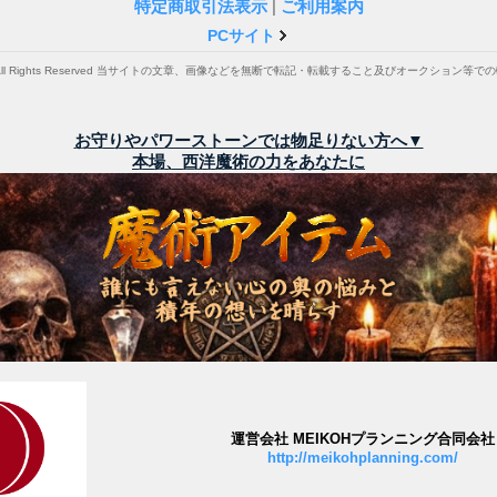
特定商取引法表示
|
ご利用案内
PCサイト
. All Rights Reserved 当サイトの文章、画像などを無断で転記・転載すること及びオークション
お守りやパワーストーンでは物足りない方へ▼
本場、西洋魔術の力をあなたに
運営会社 MEIKOHプランニング合同会社
http://meikohplanning.com/