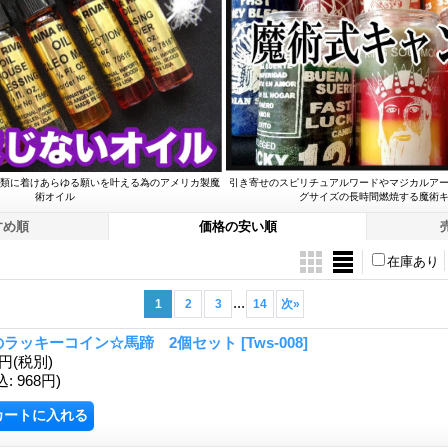
類に着けあらゆる願いを叶える為のアメリカ製魔
引き寄せのスピリチュアルワードやマジカルア
術オイル
グサイズの長時間燃焼する魔術
すめ順
価格の安い順
在庫あり
...
1
2
3
14
次
»
のラッキーコイン☆馬蹄 2個セット
[Tws-008]
0円
(税別)
込
:
968円)