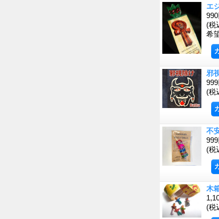
エ
99
(税
希
邪視
99
(税
不
99
(税
木
1,1
(税