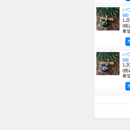
ハ
58]
1,2
(税
希
ハ
59]
1,2
(税
希