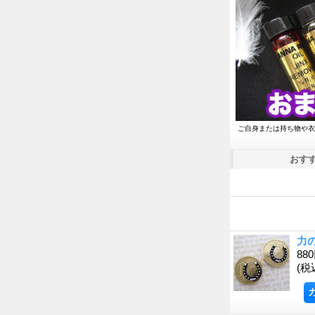
ご自身または持ち物や衣
おす
力
88
(税