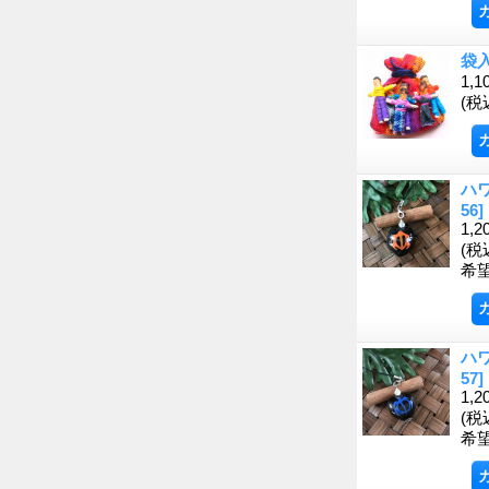
袋
1,1
(税
ハ
56]
1,2
(税
希
ハ
57]
1,2
(税
希