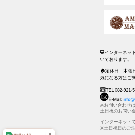
💻インターネ
いております。
🏠定休日 木曜
気になる方はご
TEL 082-921-
E-Mail:
info@
※お問い合わせ
土日祝のお問い
インターネット
※土日祝日のご
×
お守り屋さん本店
LINE