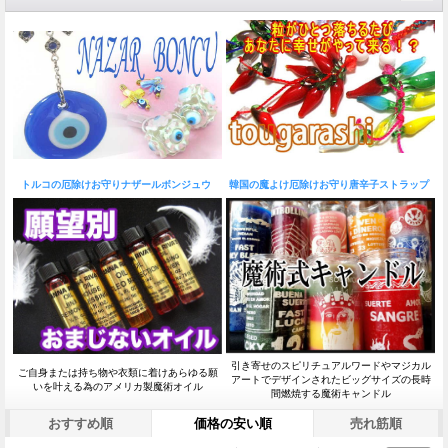
トルコの厄除けお守りナザールボンジュウ
韓国の魔よけ厄除けお守り唐辛子ストラップ
引き寄せのスピリチュアルワードやマジカル
ご自身または持ち物や衣類に着けあらゆる願
アートでデザインされたビッグサイズの長時
いを叶える為のアメリカ製魔術オイル
間燃焼する魔術キャンドル
おすすめ順
価格の安い順
売れ筋順