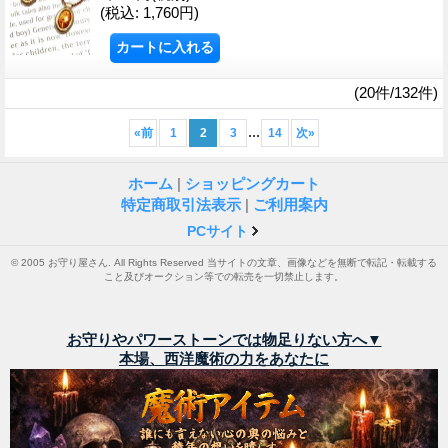
(税込
:
1,760円)
(20件/132件)
...
«
前
1
2
3
14
次
»
ホーム
|
ショッピングカート
特定商取引法表示
|
ご利用案内
PCサイト
© 2005 お守り屋さん. All Rights Reserved 当サイトの文章、画像などを無断で転記・転載する
こと及びオークション等での転売を一切禁止します。
お守りやパワーストーンでは物足りない方へ▼
本場、西洋魔術の力をあなたに