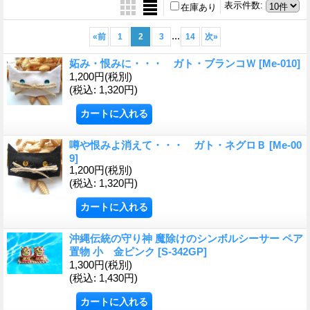
表示件数
:
在庫あり
...
«
前
1
2
3
14
次
»
妬み・恨みに・・・ ガト・ブランコＷ
[Me-010]
1,200円
(税別)
(税込
:
1,320円)
噂や恨みよ消えて・・・ ガト・ネグロＢ
[Me-00
9]
1,200円
(税別)
(税込
:
1,320円)
沖縄伝統の守り神 魔除けのシンボルシーサー ペア
置物 小 金ピンク
[S-342GP]
1,300円
(税別)
(税込
:
1,430円)