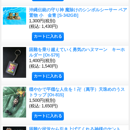
沖縄伝統の守り神 魔除けのシンボルシーサー ペア
置物 小 金青
[S-342GB]
1,300円
(税別)
(税込
:
1,430円)
困難を乗り越えていく勇気のハヌマーン キーホ
ルダー
[Ot-579]
1,400円
(税別)
(税込
:
1,540円)
穏やかで平穏な人生を！卍（萬字）天珠めのうス
トラップ
[Ot-815]
1,500円
(税別)
(税込
:
1,650円)
困難な状況から引き上げてくれる神様のヤント