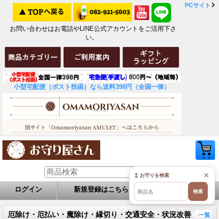
PCサイト
お問い合わせはお電話やLINE公式アカウントをご活用下さ
い。
小型宅配便（ポスト投函）なら送料398円（全国一律）
×
↕ お守りを検索
ログイン
新規登録はこちら
お問い合せ
検索
厄除け・厄払い・魔除け・縁切り・交通安全・状況改善
一覧