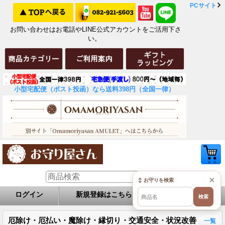
PCサイト
お問い合わせはお電話やLINE公式アカウントをご活用下さ
い。
小型宅配便（ポスト投函）なら送料398円（全国一律）
×
↕ お守りを検索
ログイン
新規登録はこちら
お問い合せ
検索
厄除け・厄払い・魔除け・縁切り・交通安全・状況改善
一覧