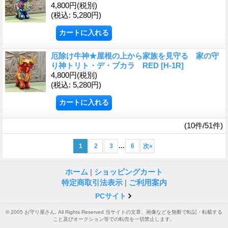
4,800円
(税別)
(税込
:
5,280円)
厄除け牛神★屋根の上から家族を見守る 家の守
り神トリト・デ・プカラ RED
[H-1R]
4,800円
(税別)
(税込
:
5,280円)
(10件/51件)
...
1
2
3
6
次
»
ホーム
|
ショッピングカート
特定商取引法表示
|
ご利用案内
PCサイト
© 2005 お守り屋さん. All Rights Reserved 当サイトの文章、画像などを無断で転記・転載する
こと及びオークション等での転売を一切禁止します。