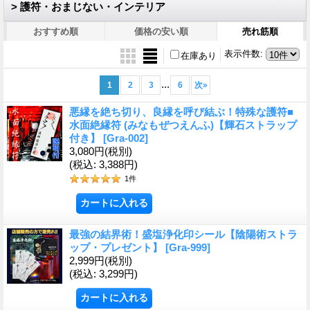
> 護符・おまじない・インテリア
おすすめ順
価格の安い順
売れ筋順
表示件数
:
在庫あり
...
1
2
3
6
次
»
悪縁を絶ち切り、良縁を呼び結ぶ！特殊な護符■
水面絶縁符 (みなもぜつえんふ)【輝石ストラップ
付き】
[Gra-002]
3,080円
(税別)
(税込
:
3,388円)
1
件
最強の結界術！盛塩浄化印シール【陰陽術ストラ
ップ・プレゼント】
[Gra-999]
2,999円
(税別)
(税込
:
3,299円)