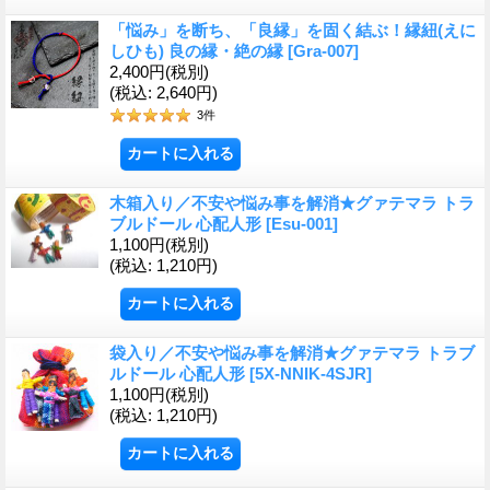
「悩み」を断ち、「良縁」を固く結ぶ！縁紐(えに
しひも) 良の縁・絶の縁
[Gra-007]
2,400円
(税別)
(税込
:
2,640円)
3
件
木箱入り／不安や悩み事を解消★グァテマラ トラ
ブルドール 心配人形
[Esu-001]
1,100円
(税別)
(税込
:
1,210円)
袋入り／不安や悩み事を解消★グァテマラ トラブ
ルドール 心配人形
[5X-NNIK-4SJR]
1,100円
(税別)
(税込
:
1,210円)