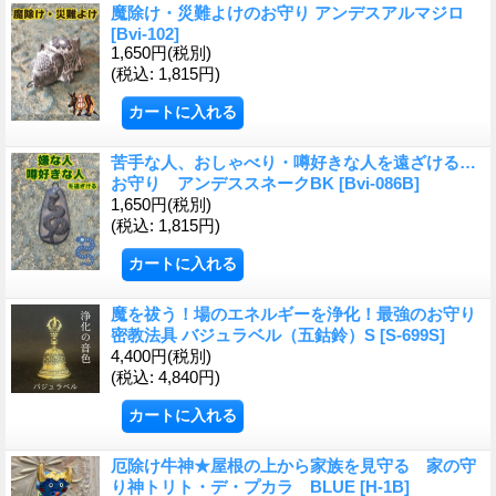
魔除け・災難よけのお守り アンデスアルマジロ
[Bvi-102]
1,650円
(税別)
(税込
:
1,815円)
苦手な人、おしゃべり・噂好きな人を遠ざける…
お守り アンデススネークBK
[Bvi-086B]
1,650円
(税別)
(税込
:
1,815円)
魔を祓う！場のエネルギーを浄化！最強のお守り
密教法具 バジュラベル（五鈷鈴）S
[S-699S]
4,400円
(税別)
(税込
:
4,840円)
厄除け牛神★屋根の上から家族を見守る 家の守
り神トリト・デ・プカラ BLUE
[H-1B]