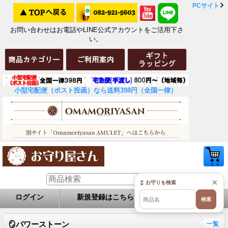
PCサイト
お問い合わせはお電話やLINE公式アカウントをご活用下さ
い。
小型宅配便（ポスト投函）なら送料398円（全国一律）
×
↕ お守りを検索
ログイン
新規登録はこちら
お問い合せ
検索
🪞パワーストーン
一覧