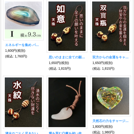
エネルギーを集め パワーを高める！瑪瑙（めのう）プレート■Sサイズ■I【約9.3センチ×5.2センチ】
1,600円
(税別)
(税込
:
1,760円)
思いのままに全ての願いを叶える！ 如意 三つの天珠めのうストラップ
双方からの金運をキャッチ！ 財宝やお金を蓄える 双寶瓶 三つの天珠めのうストラップ
1,650円
(税別)
1,650円
(税別)
(税込
:
1,815円)
(税込
:
1,815円)
天然石の力をチャージ！ハート型トレー♡シンセティック・キャッツアイ
1,800円
(税別)
(税込
:
1,980円)
湧水のごとく尽きない財運を！水紋 三つの天珠めのうストラップ
愛を育む◎魔を祓い幸運を呼ぶ勾玉！★愛と優しさ・恋愛運 ビーナス石ローズクォーツ