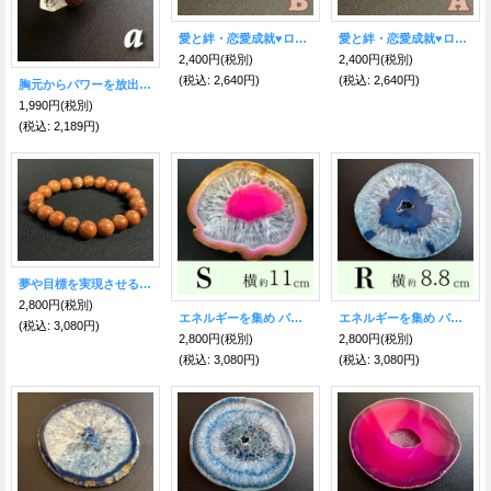
愛と絆・恋愛成就♥ローズクォーツ ハートお守り石 B
愛と絆・恋愛成就♥ローズクォーツ ハートお守り石 A
2,400円
(税別)
2,400円
(税別)
(税込
:
2,640円)
(税込
:
2,640円)
胸元からパワーを放出！良くない物を削ぎ落とす！原石本水晶ポイント ネックレス A
1,990円
(税別)
(税込
:
2,189円)
夢や目標を実現させる！ゴールドストーン10mm球ブレスレット
2,800円
(税別)
エネルギーを集め パワーを高める！瑪瑙（めのう）プレート ■Mサイズ■S【約11センチ×8.8センチ】
エネルギーを集め パワーを高める！瑪瑙（めのう）プレート ■Mサイズ■R【約8.8センチ×8.3センチ】
(税込
:
3,080円)
2,800円
(税別)
2,800円
(税別)
(税込
:
3,080円)
(税込
:
3,080円)