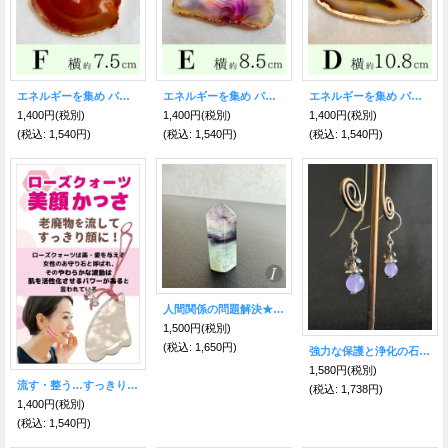
エネルギーを集め パワーを高める！瑪瑙（めのう）プレート■Sサイズ■F【約7.5センチ×6.3センチ】
エネルギーを集め パワーを高める！瑪瑙（めのう）プレート■Sサイズ■E【約8.5センチ×4.9センチ】
エネルギーを集め パワーを高める！瑪瑙（めのう）プレート ■Sサイズ■D【約10.8センチ×4.5センチ】
1,400円
(税別)
1,400円
(税別)
1,400円
(税別)
(税込
:
1,540円)
(税込
:
1,540円)
(税込
:
1,540円)
人間関係の問題解決★解決への糸口が見つかる★レインボーフローライト ポイントI
1,500円
(税別)
(税込
:
1,650円)
強力な保護と浄化の石☆ラベンダーアメジスト ピアス
1,580円
(税別)
流す・整う…すっきりフェイスライン！お守り美顔かっさローズクォーツ
(税込
:
1,738円)
1,400円
(税別)
(税込
:
1,540円)