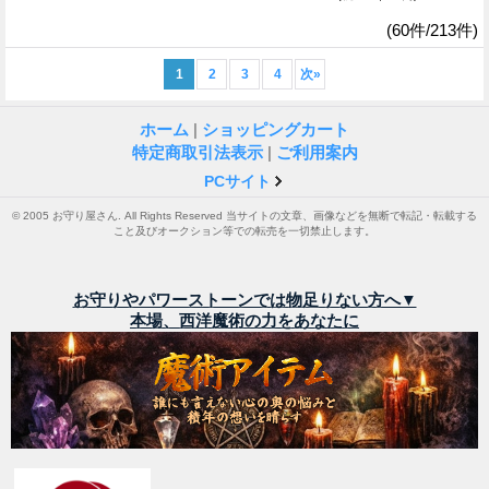
(60件/213件)
1
2
3
4
次
»
ホーム
|
ショッピングカート
特定商取引法表示
|
ご利用案内
PCサイト
© 2005 お守り屋さん. All Rights Reserved 当サイトの文章、画像などを無断で転記・転載する
こと及びオークション等での転売を一切禁止します。
お守りやパワーストーンでは物足りない方へ▼
本場、西洋魔術の力をあなたに