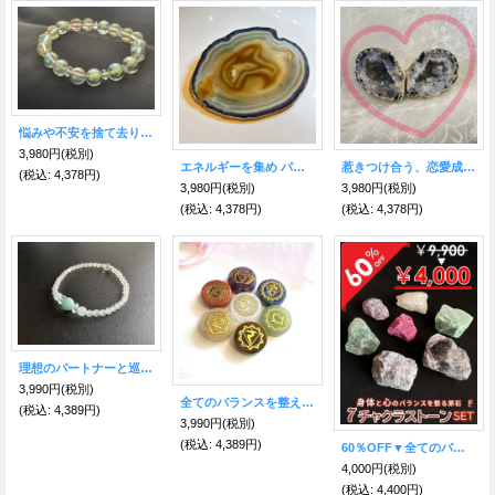
悩みや不安を捨て去り、幸運へと導くパワーを得る！レインボーオーラクリスタル＆水晶
3,980円
(税別)
エネルギーを集め パワーを高める！瑪瑙（めのう）プレート ■Lサイズ■F【約14センチ×約13センチ】
惹きつけ合う、恋愛成就の石 ーB
(税込
:
4,378円)
3,980円
(税別)
3,980円
(税別)
(税込
:
4,378円)
(税込
:
4,378円)
理想のパートナーと巡り合い 、あなたの叶えたい願いを成就させるブレスレット アマゾナイト＆アクアマリン
3,990円
(税別)
全てのバランスを整え、幸運へと導く！7チャクラストーンセット ポーチ付き
(税込
:
4,389円)
3,990円
(税別)
(税込
:
4,389円)
60％OFF▼全てのバランスを整え幸運へと導く！7チャクラストーンセットF【大特価】
4,000円
(税別)
(税込
:
4,400円)