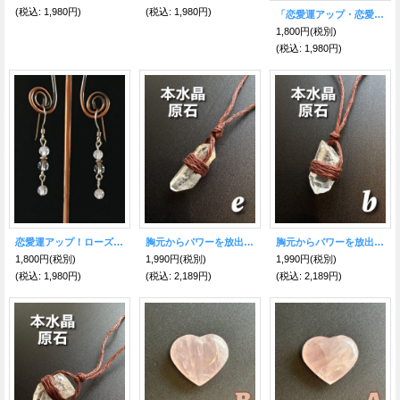
(税込
:
1,980円)
(税込
:
1,980円)
「恋愛運アップ・恋愛成就」のハート石 ローズクォーツ ピアス
1,800円
(税別)
(税込
:
1,980円)
恋愛運アップ！ローズクォーツ☆ LOVEピアス
胸元からパワーを放出！良くない物を削ぎ落とす！原石本水晶ポイント ネックレス E
胸元からパワーを放出！良くない物を削ぎ落とす！原石本水晶ポイント ネックレス B
1,800円
(税別)
1,990円
(税別)
1,990円
(税別)
(税込
:
1,980円)
(税込
:
2,189円)
(税込
:
2,189円)