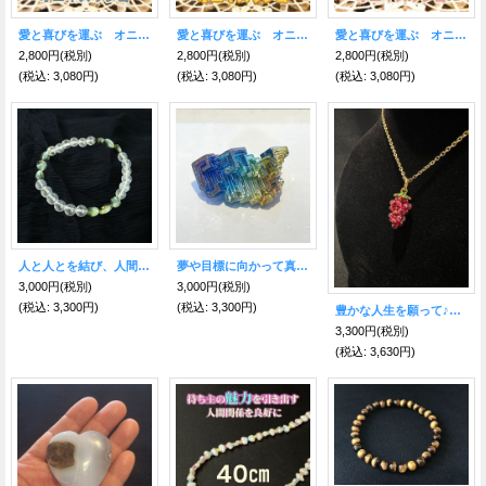
愛と喜びを運ぶ オニキスりんご青色
愛と喜びを運ぶ オニキスりんご黄色
愛と喜びを運ぶ オニキスりんご桃色
2,800円
(税別)
2,800円
(税別)
2,800円
(税別)
(税込
:
3,080円)
(税込
:
3,080円)
(税込
:
3,080円)
人と人とを結び、人間関係を円滑にするセラフィナイト＆水晶ブレス
夢や目標に向かって真っ直ぐ前進させ、成功へ導く！ビスマス結晶 C
3,000円
(税別)
3,000円
(税別)
(税込
:
3,300円)
(税込
:
3,300円)
豊かな人生を願って♪富と豊穣の象徴、子宝にも●ガーネット葡萄ネックレス
3,300円
(税別)
(税込
:
3,630円)