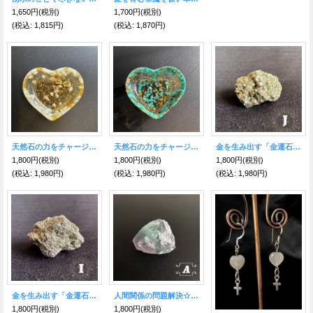
1,650円
(税別)
1,700円
(税別)
(税込
:
1,815円)
(税込
:
1,870円)
天然石の力をチャージ！ハート型トレー♡アマゾナイト
天然石の力をチャージ！ハート型トレー♡ターコイズ
金を生み出す「金運石」豊かな金財を引き寄せる！パイライト原石J
1,800円
(税別)
1,800円
(税別)
1,800円
(税別)
(税込
:
1,980円)
(税込
:
1,980円)
(税込
:
1,980円)
金を生み出す「金運石」豊かな金財を引き寄せる！パイライト原石I
人間関係の問題解決☆解決への糸口が見つかる☆レインボーフローライト原石 A
1,800円
(税別)
1,800円
(税別)