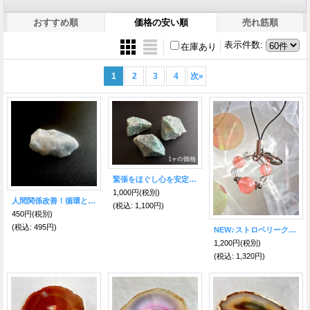
おすすめ順
価格の安い順
売れ筋順
表示件数
:
在庫あり
1
2
3
4
次
»
緊張をほぐし心を安定。仕事や学業をサポート。グリーンアベンチュリン原石
1,000円
(税別)
人間関係改善！循環とエネルギー回復の石 ブルーカルサイト（方解石）原石
(税込
:
1,100円)
450円
(税別)
(税込
:
495円)
NEW♪ストロベリークォーツのBEAUTYストラップ
1,200円
(税別)
(税込
:
1,320円)