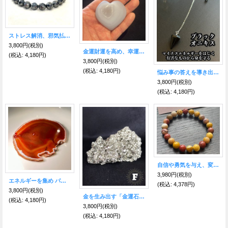
ストレス解消、邪気払い♪ ヘマタイトブレス
3,800円
(税別)
金運財運を高め、幸運の兆しを掴むお守り石★ドルジーアゲート ハート型D
(税込
:
4,180円)
3,800円
(税別)
(税込
:
4,180円)
悩み事の答えを導き出す！ペンデュラムS 強力な保護力を持つ石ブラックオニキス
3,800円
(税別)
(税込
:
4,180円)
自信や勇気を与え、変化に対応する力を得る ムーアカイト ブレスレット
3,980円
(税別)
エネルギーを集め パワーを高める！瑪瑙（めのう）プレート ■Lサイズ■C【約16センチ×約13.5センチ】
(税込
:
4,378円)
3,800円
(税別)
金を生み出す「金運石」豊かな金財を引き寄せる！パイライト原石Ｆ
(税込
:
4,180円)
3,800円
(税別)
(税込
:
4,180円)