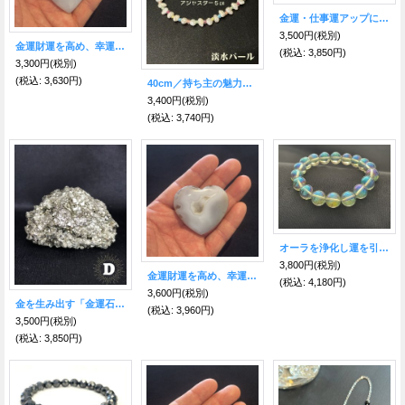
金運・仕事運アップに！タイガーアイ（虎目石）6ミリ珠ブレス
3,500円
(税別)
金運財運を高め、幸運の兆しを掴むお守り石★ドルジーアゲート ハート型A
(税込
:
3,850円)
3,300円
(税別)
(税込
:
3,630円)
40cm／持ち主の魅力を引き出す女性のためのお守り◎淡水パールネックレス アジャスター5cm
3,400円
(税別)
(税込
:
3,740円)
オーラを浄化し運を引き寄せる！レインボークリスタル グリーンオーラ ブレスレット10mm
3,800円
(税別)
金運財運を高め、幸運の兆しを掴むお守り石★ドルジーアゲート ハート型C
(税込
:
4,180円)
3,600円
(税別)
金を生み出す「金運石」豊かな金財を引き寄せる！大きめパイライト原石Ｄ
(税込
:
3,960円)
3,500円
(税別)
(税込
:
3,850円)