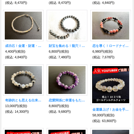
(税込
:
8,470円)
(税込
:
8,470円)
(税込
:
4,840円)
成功石！金運・財運・仕事運UP！ルチルクオーツ ファセットカットブレスレット 2mm
財宝を集める！龍穴！ドルジーアゲート ブレス 8mm珠
恋を導く！ロードナイト＆ブラックオニキス ブレスレット
4,400円
(税別)
6,800円
(税別)
6,980円
(税別)
(税込
:
4,840円)
(税込
:
7,480円)
(税込
:
7,678円)
奇跡的とも思える出来事や出会いをもたらし、未来に光を当てる★バイオタイト入りレインボームーンストーン ブレスレット10ｍｍ珠
恋愛関係に幸運をもたらす💛ケープアメジスト ブレスレット10mm
13,000円
(税別)
8,800円
(税別)
金運爆上げ！お金を手繰り寄せる！極上ゴールデン・ルチルクォーツ10ミリ ブレスレットC
(税込
:
14,300円)
(税込
:
9,680円)
58,000円
(税別)
(税込
:
63,800円)