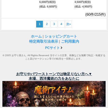
6,000円
(税別)
4,500円
(税別)
(税込
:
6,600円)
(税込
:
4,950円)
(60件/215件)
1
2
3
4
次
»
ホーム
|
ショッピングカート
特定商取引法表示
|
ご利用案内
PCサイト
© 2005 お守り屋さん. All Rights Reserved 当サイトの文章、画像などを無断で転記・転載する
こと及びオークション等での転売を一切禁止します。
お守りやパワーストーンでは物足りない方へ▼
本場、西洋魔術の力をあなたに