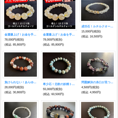
成功石！ルチルクオーツ★ブレスレット★５mm
15,000円
(税別)
金運爆上げ！お金を手繰り寄せる！極上ゴールデン・ルチルクォーツ13ミリ ブレスレットA
金運爆上げ！お金を手繰り寄せる！極上ゴールデン・ルチルクォーツ13ミリ ブレスレットB
(税込
:
16,500円)
78,000円
(税別)
78,000円
(税別)
(税込
:
85,800円)
(税込
:
85,800円)
負けられない！あらゆる事に勝ちをもたらす！ラスティレッド水晶
問題解決の糸口が見つかる！レインボーフローライトさざれブレスレット
希少石！北欧の妖精トロール石 強い波動！特別な霊性を持つ高次元石トロレアイト
28,000円
(税別)
4,500円
(税別)
55,000円
(税別)
(税込
:
30,800円)
(税込
:
4,950円)
(税込
:
60,500円)