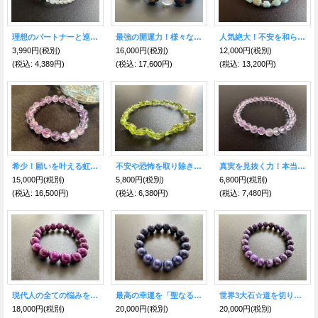
最強の開運力！様々な運を高め成功へと導く 双龍彫りオニキス＆レッドタイガーアイ ブレスレット
理想のパートナーと巡り合い 、あなたの叶えたい願いを成就させるブレスレット アマゾナイト＆アクアマリン
人気絶大！不安を和らげる究極のヒーリングストーン☆ラリマーブレス classy
16,000円
(税別)
3,990円
(税別)
12,000円
(税別)
(税込
:
17,600円)
(税込
:
4,389円)
(税込
:
13,200円)
希少！願いを叶える虹の石 逆境を希望に変え幸福へと導く アメジストアイリスクオーツ ブレスレット9mm
不安や恐怖を取り除き、 前向きに生きるパワーを得て、 夢を実現する！ペリドット ブレスレット
真実を見抜く力！本当に必要な人・ものとの出会いをもたらす♪ラベンダーアメジスト ブレスレット6mm
15,000円
(税別)
5,800円
(税別)
6,800円
(税別)
(税込
:
16,500円)
(税込
:
6,380円)
(税込
:
7,480円)
現代人の全ての悩みを解消する究極のヒーリングストーン！世界3大石☆スギライト10ｍｍブレス
最高の幸運を「聖なる石」ラピスラズリ・ブレス12mm大玉
世界3大石☆道を切り開く！パワーストーン チャロアイト ブレスレット8ミリ【限定】
18,000円
(税別)
20,000円
(税別)
20,000円
(税別)