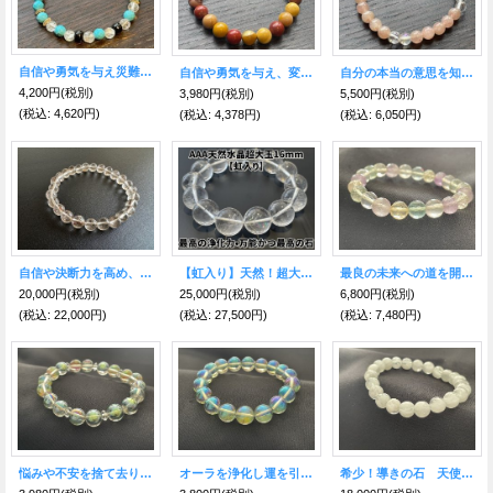
自信や勇気を与え災難からも身を守る！ターコイズ＆水晶 ブレスレット
自信や勇気を与え、変化に対応する力を得る ムーアカイト ブレスレット
自分の本当の意思を知り、人生を切り開く力を持つ！ レピドライト＆水晶 ブレスレット
4,200円
(税別)
3,980円
(税別)
5,500円
(税別)
(税込
:
4,620円)
(税込
:
4,378円)
(税込
:
6,050円)
自信や決断力を高め、人間関係を深める！レッドルチルクォーツブレスレット
【虹入り】天然！超大玉！最高の浄化力！大玉天然水晶AAA16ミリ珠ブレスレット
最良の未来への道を開拓する☆キャンディフローライト ブレスレット8mm
20,000円
(税別)
25,000円
(税別)
6,800円
(税別)
(税込
:
22,000円)
(税込
:
27,500円)
(税込
:
7,480円)
悩みや不安を捨て去り、幸運へと導くパワーを得る！レインボーオーラクリスタル＆水晶
オーラを浄化し運を引き寄せる！レインボークリスタル グリーンオーラ ブレスレット10mm
希少！導きの石 天使の羽入り☆強力なヒーリングストーン！エンジェルフェザーインフローライト8mm A