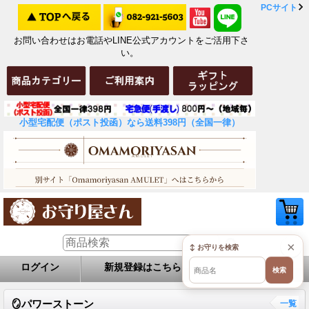
PCサイト
お問い合わせはお電話やLINE公式アカウントをご活用下さ
い。
小型宅配便（ポスト投函）なら送料398円（全国一律）
×
↕ お守りを検索
ログイン
新規登録はこちら
お問い合せ
検索
🪞パワーストーン
一覧