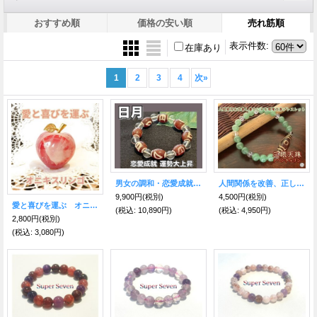
おすすめ順
価格の安い順
売れ筋順
表示件数
:
在庫あり
1
2
3
4
次
»
男女の調和・恋愛成就・運勢大上昇させる！日月天珠めのう＆水晶ブレスレット
人間関係を改善、正しい道へ導かれる 三眼天珠＆アベンチュリン
9,900円
(税別)
4,500円
(税別)
愛と喜びを運ぶ オニキスりんご桃色
(税込
:
10,890円)
(税込
:
4,950円)
2,800円
(税別)
(税込
:
3,080円)