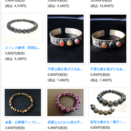
3,980円
(税別)
3,800円
(税別)
18,000円
(税別)
(税込
:
4,378円)
(税込
:
4,180円)
(税込
:
19,800円)
ストレス解消、邪気払い♪ ヘマタイトブレス
3,800円
(税別)
(税込
:
4,180円)
不要な縁を遠ざけるあなたを護る チベット銀細工バングル D
不要な縁を遠ざけるあなたを護る チベット銀細工バングル C
6,800円
(税別)
6,800円
(税別)
(税込
:
7,480円)
(税込
:
7,480円)
財宝を集める！龍穴！ドルジーアゲート ブレス 12mm珠
金運・仕事運アップに！タイガーアイ（虎目石）6ミリ珠ブレス
邪悪なものから身を守り、運命的な出会い ハイレベルな恋愛ができるようサポート！アメジスト ブレスレット 10mmAAA
8,800円
(税別)
3,500円
(税別)
6,980円
(税別)