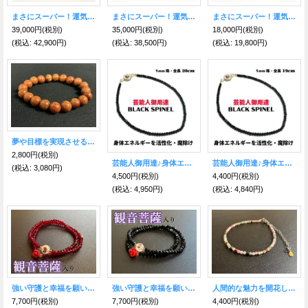
まさにスーパー！運気好転を目指すなら★愛と調和のスーパーセブン10mmブレス
まさにスーパー！運気好転を目指すなら★愛と調和のスーパーセブン9mmブレス
まさにスーパー！運気好転を目指すなら★愛と調和のスーパーセブン7mmブレス A
39,000円
(税別)
35,000円
(税別)
18,000円
(税別)
(税込
:
42,900円)
(税込
:
38,500円)
(税込
:
19,800円)
夢や目標を実現させる！ゴールドストーン10mm球ブレスレット
2,800円
(税別)
芸能人御用達♪身体エネルギーを活性化！魔除けにも ブラックスピネル・ブレスレット1mm20cm
芸能人御用達♪身体エネルギーを活性化！魔除けにも ブラックスピネル・ブレスレット1mm19cm
(税込
:
3,080円)
4,500円
(税別)
4,400円
(税別)
(税込
:
4,950円)
(税込
:
4,840円)
強い守護と幸福を願い 願望成就へ導く！韓国の観音菩薩（관세음보살）様＆霊符（プジョク）薔薇ブレスレット 赤
強い守護と幸福を願い 願望成就へ導く！韓国の観音菩薩（관세음보살）様＆霊符（プジョク）薔薇ブレスレット 黒
人間的な魅力を開花し高め、幸せな人生を送る！ ミックストルマリン ファセットカットブレスレット 2mm
7,700円
(税別)
7,700円
(税別)
4,400円
(税別)