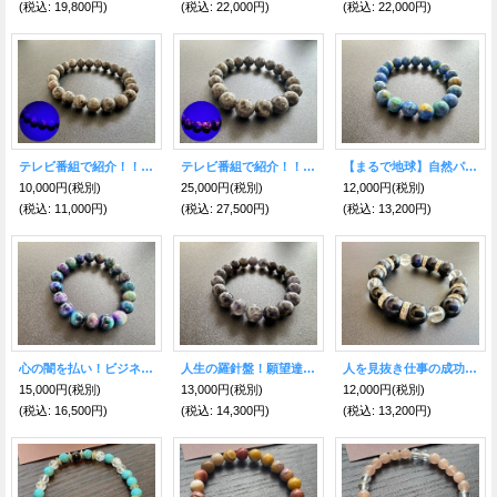
(税込
:
19,800円)
(税込
:
22,000円)
(税込
:
22,000円)
テレビ番組で紹介！！闇夜で光る！霊や悪意を強力にブロック！ユーパーライト 8mm
テレビ番組で紹介！！闇夜で光る！霊や悪意を強力にブロック！ユーパーライト 12mm
【まるで地球】自然パワーを秘めた石★なりたい自分になれる！アズマラカイト ブレスレット 10mm
10,000円
(税別)
25,000円
(税別)
12,000円
(税別)
(税込
:
11,000円)
(税込
:
27,500円)
(税込
:
13,200円)
人を見抜き仕事の成功を得る！ファルコンアイ12mm＆水晶
心の闇を払い！ビジネスの可能性を広げ成果をもたらす！ウィッチタイガーアイ10mm
人生の羅針盤！願望達成への導き石 アイオライト 10mm
12,000円
(税別)
15,000円
(税別)
13,000円
(税別)
(税込
:
13,200円)
(税込
:
16,500円)
(税込
:
14,300円)