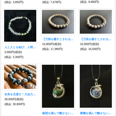
(税込
:
9,680円)
(税込
:
3,850円)
(税込
:
7,678円)
【万病を癒すとされる薬石】北投石ブレスレット 8mm珠 内径17cm（鑑定カード付）
【万病を癒すとされる薬石】北投石ブレスレット 8mm珠 内径16cm（鑑定カード付）
15,800円
(税別)
15,000円
(税別)
人と人とを結び、人間関係を円滑にするセラフィナイト＆水晶ブレス
(税込
:
17,380円)
(税込
:
16,500円)
3,000円
(税別)
(税込
:
3,300円)
未来を見通す！大迫力！邪気を払いのブラック天眼石ブレスレット 16ミリ珠
28,000円
(税別)
(税込
:
30,800円)
願望を掴んで離さない！ 情熱と不屈の力で未来を切り拓くドラゴンペンダント★ルビーインゾイサイト
勝機を掴んで離さない！ 迷いを断ち切り成功へ導くドラゴンペンダント★ソーダライト