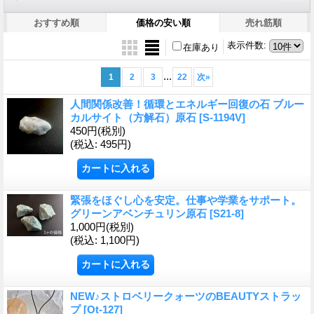
おすすめ順
価格の安い順
売れ筋順
表示件数
:
在庫あり
...
1
2
3
22
次
»
人間関係改善！循環とエネルギー回復の石 ブルー
カルサイト（方解石）原石
[S-1194V]
450円
(税別)
(税込
:
495円)
緊張をほぐし心を安定。仕事や学業をサポート。
グリーンアベンチュリン原石
[S21-8]
1,000円
(税別)
(税込
:
1,100円)
NEW♪ストロベリークォーツのBEAUTYストラッ
プ
[Ot-127]