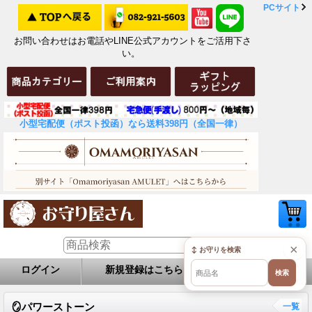
PCサイト
お問い合わせはお電話やLINE公式アカウントをご活用下さ
い。
小型宅配便（ポスト投函）なら送料398円（全国一律）
×
↕ お守りを検索
ログイン
新規登録はこちら
お問い合せ
検索
🪞パワーストーン
一覧