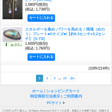
1,580円
(税別)
(税込
:
1,738円)
エネルギーを集め パワーを高める！瑪瑙（めの
う）プレート■Sサイズ■I【約9.3センチ×5.2セン
チ】
[S-73I]
1,600円
(税別)
(税込
:
1,760円)
(10件/214件)
...
1
2
3
22
次
»
ホーム
|
ショッピングカート
特定商取引法表示
|
ご利用案内
PCサイト
© 2005 お守り屋さん. All Rights Reserved 当サイトの文章、画像などを無断で転記・転載する