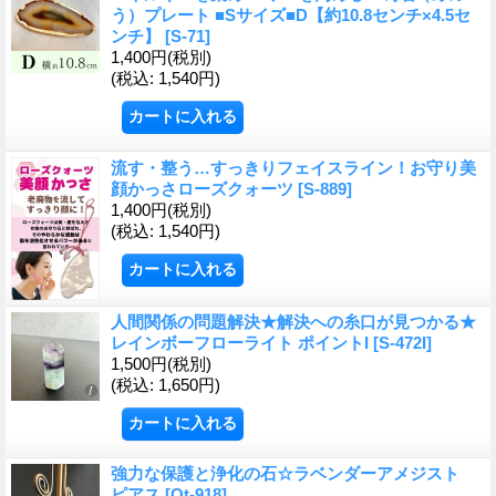
う）プレート ■Sサイズ■D【約10.8センチ×4.5セ
ンチ】
[S-71]
1,400円
(税別)
(税込
:
1,540円)
流す・整う…すっきりフェイスライン！お守り美
顔かっさローズクォーツ
[S-889]
1,400円
(税別)
(税込
:
1,540円)
人間関係の問題解決★解決への糸口が見つかる★
レインボーフローライト ポイントI
[S-472I]
1,500円
(税別)
(税込
:
1,650円)
強力な保護と浄化の石☆ラベンダーアメジスト
ピアス
[Ot-918]