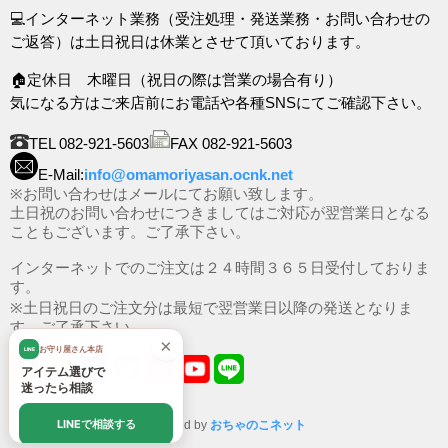
💻インターネット業務（受注処理・発送業務・お問い合わせの
ご返答）は土日祝日は休業とさせて頂いております。
🏠定休日 木曜日（祝日の際は営業の場合有り）
気になる方はご来店前にお電話や各種SNSにてご確認下さい。
TEL 082-921-5603
FAX 082-921-5603
E-Mail:
info@omamoriyasan.ocnk.net
※お問い合わせはメールにてお願い致します。
土日祝のお問い合わせにつきましてはご対応が翌営業日となる
こともございます。ご了承下さい。
インターネットでのご注文は２４時間３６５日受付しておりま
す。
※土日祝日のご注文分は最短で翌営業日以降の発送となりま
す。ご了承下さい。
×
お守り屋さん本店
LINE
アイテム選びで
迷ったら相談
LINEで相談する
Powered by
おちゃのこネット