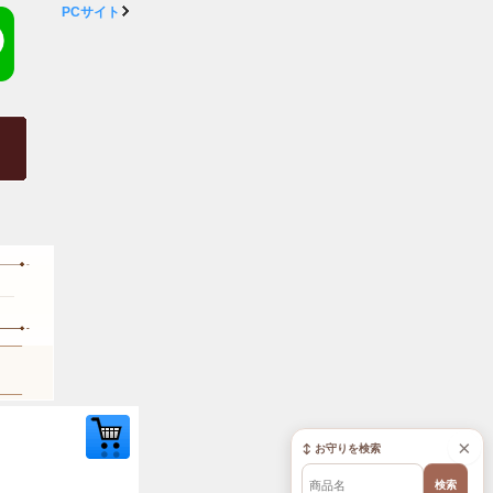
PCサイト
×
↕ お守りを検索
検索