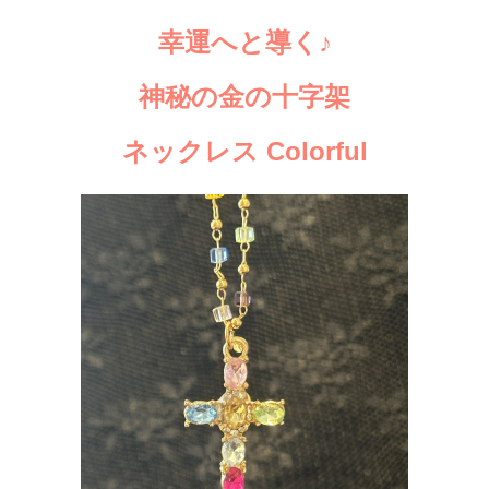
幸運へと導く♪
神秘の金の十字架
ネックレス Colorful