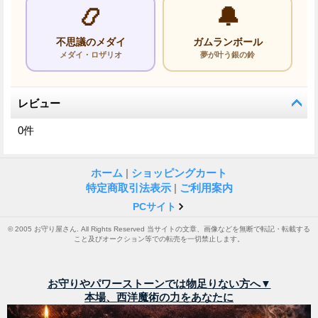
📿
🔔
不思議のメダイ
ガムランボール
メダイ・ロザリオ
夢が叶う銀の鈴
レビュー
0
件
ホーム
|
ショッピングカート
特定商取引法表示
|
ご利用案内
PCサイト
© 2005 お守り屋さん. All Rights Reserved 当サイトの文章、画像などを無断で転記・転載する
こと及びオークション等での転売を一切禁止します。
お守りやパワーストーンでは物足りない方へ▼
本場、西洋魔術の力をあなたに