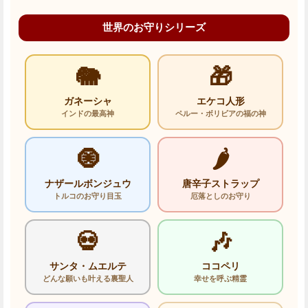
世界のお守りシリーズ
🐘
🎁
ガネーシャ
エケコ人形
インドの最高神
ペルー・ボリビアの福の神
🧿
🌶️
ナザールボンジュウ
唐辛子ストラップ
トルコのお守り目玉
厄落としのお守り
💀
🎶
サンタ・ムエルテ
ココペリ
どんな願いも叶える裏聖人
幸せを呼ぶ精霊