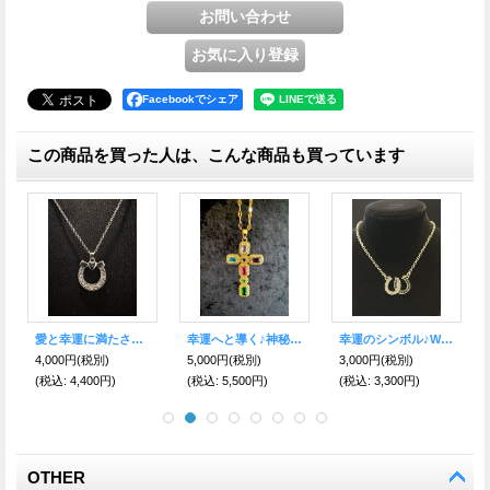
Facebookでシェア
この商品を買った人は、こんな商品も買っています
ル♪W馬蹄ネックレス
幸運へと導く♪神秘の金の十字架ネックレス Colorful
悩みや不安を捨て去り、幸運へと導くパワーを得る！レインボーオーラクリスタル＆水晶
魔を寄せ付けない！木槿（ムクゲ）の薔薇 十字架ネックレス
6,800円
(税別)
3,980円
(税別)
2,200円
(税別)
(税込
:
7,480円)
(税込
:
4,378円)
(税込
:
2,420円)
OTHER