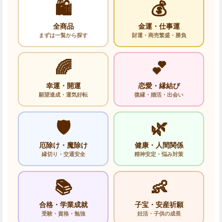
🛍️
💰
全商品
金運・仕事運
まずは一覧から探す
財運・商売繁盛・勝負
🌈
💕
幸運・開運
恋愛・縁結び
願望達成・運気好転
復縁・婚活・出会い
🛡️
🌿
厄除け・魔除け
健康・人間関係
縁切り・交通安全
精神安定・悩み対策
📚
👶
合格・学業成就
子宝・安産祈願
受験・資格・勉強
妊活・子供の成長