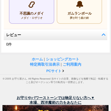
📿
🔔
不思議のメダイ
ガムランボール
メダイ・ロザリオ
夢が叶う銀の鈴
レビュー
0
件
ホーム
|
ショッピングカート
特定商取引法表示
|
ご利用案内
PCサイト
© 2005 お守り屋さん. All Rights Reserved 当サイトの文章、画像などを無断で転記・転載する
こと及びオークション等での転売を一切禁止します。
お守りやパワーストーンでは物足りない方へ▼
本場、西洋魔術の力をあなたに