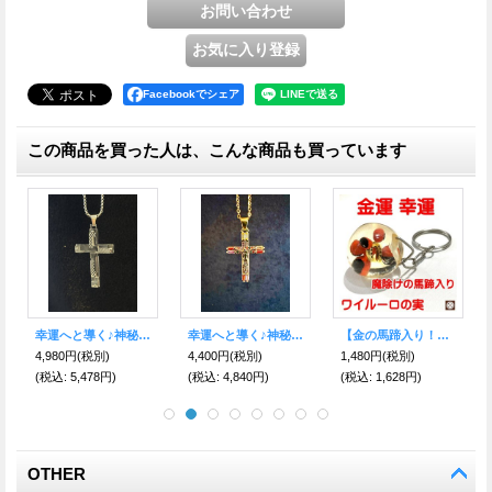
Facebookでシェア
この商品を買った人は、こんな商品も買っています
【値下げ】馬蹄ネックレス シルバー +クロス（十字架）付き+
全てのバランスを整え、幸運へと導く！7チャクラストーンセット ポーチ付き
不運を落とし幸運が降り注ぐ♪下向き馬蹄ネックレス☆シルバー
4,200円
(税別)
3,990円
(税別)
5,000円
(税別)
(税込
:
4,620円)
(税込
:
4,389円)
(税込
:
5,500円)
OTHER