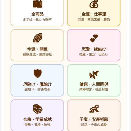
🛍️
💰
全商品
金運・仕事運
まずは一覧から探す
財運・商売繁盛・勝負
🌈
💕
幸運・開運
恋愛・縁結び
願望達成・運気好転
復縁・婚活・出会い
🛡️
🌿
厄除け・魔除け
健康・人間関係
縁切り・交通安全
精神安定・悩み対策
📚
👶
合格・学業成就
子宝・安産祈願
受験・資格・勉強
妊活・子供の成長