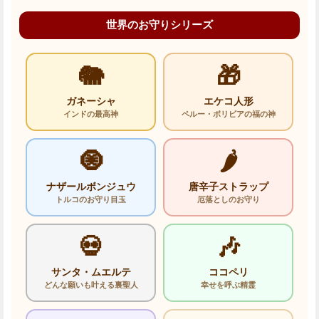
世界のお守りシリーズ
🐘
🎁
ガネーシャ
エケコ人形
インドの最高神
ペルー・ボリビアの福の神
🧿
🌶️
ナザールボンジュウ
唐辛子ストラップ
トルコのお守り目玉
厄落としのお守り
💀
🎶
サンタ・ムエルテ
ココペリ
どんな願いも叶える裏聖人
幸せを呼ぶ精霊