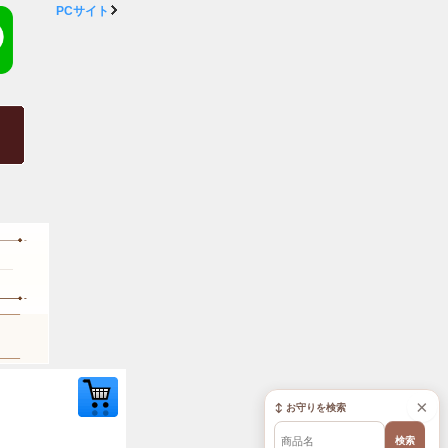
PCサイト
×
↕ お守りを検索
検索