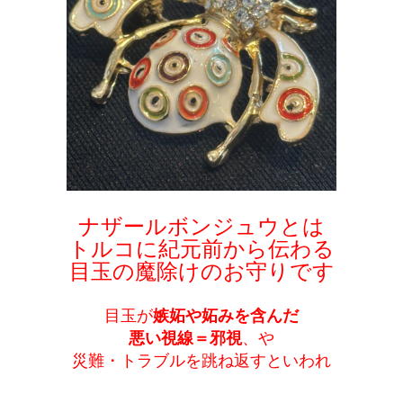
ナザールボンジュウとは
トルコに紀元前から伝わる
目玉の魔除けのお守りです
目玉が
嫉妬や妬みを含んだ
悪い視線＝邪視
、や
災難・トラブルを跳ね返すといわれ