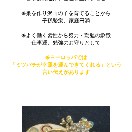
巣を作り沢山の子を育てることから
🐝
子孫繫栄、家庭円満
よく働く習性から努力・勤勉の象徴
🐝
仕事運、勉強のお守りとして
ヨーロッパでは
🐝
「ミツバチが幸運を運んできてくれる」という
言い伝えがあります