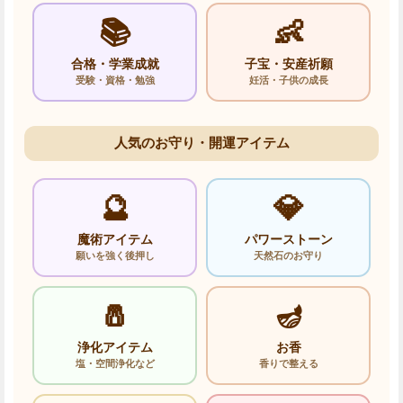
📚
👶
合格・学業成就
子宝・安産祈願
受験・資格・勉強
妊活・子供の成長
人気のお守り・開運アイテム
🔮
💎
魔術アイテム
パワーストーン
願いを強く後押し
天然石のお守り
🧂
🪔
浄化アイテム
お香
塩・空間浄化など
香りで整える