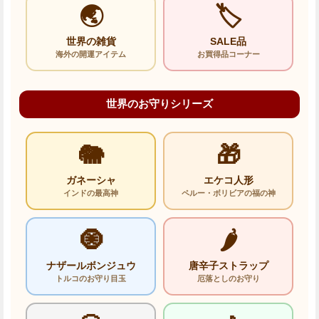
🌏
🏷️
世界の雑貨
SALE品
海外の開運アイテム
お買得品コーナー
世界のお守りシリーズ
🐘
🎁
ガネーシャ
エケコ人形
インドの最高神
ペルー・ボリビアの福の神
🧿
🌶️
ナザールボンジュウ
唐辛子ストラップ
トルコのお守り目玉
厄落としのお守り