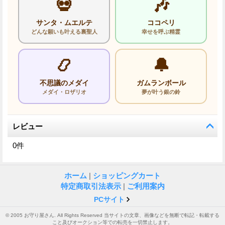
💀
🎶
サンタ・ムエルテ
ココペリ
どんな願いも叶える裏聖人
幸せを呼ぶ精霊
📿
🔔
不思議のメダイ
ガムランボール
メダイ・ロザリオ
夢が叶う銀の鈴
レビュー
0
件
ホーム
|
ショッピングカート
特定商取引法表示
|
ご利用案内
PCサイト
© 2005 お守り屋さん. All Rights Reserved 当サイトの文章、画像などを無断で転記・転載する
こと及びオークション等での転売を一切禁止します。