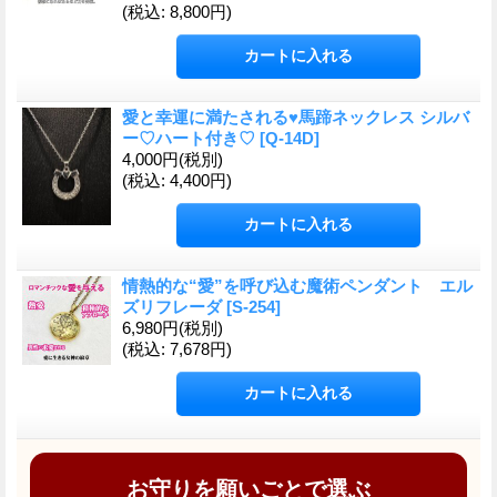
(税込
:
8,800円)
愛と幸運に満たされる♥馬蹄ネックレス シルバ
ー♡ハート付き♡
[
Q-14D
]
4,000円
(税別)
(税込
:
4,400円)
情熱的な“愛”を呼び込む魔術ペンダント エル
ズリフレーダ
[
S-254
]
6,980円
(税別)
(税込
:
7,678円)
お守りを願いごとで選ぶ