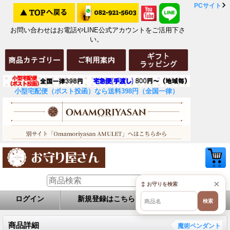
PCサイト
お問い合わせはお電話やLINE公式アカウントをご活用下さ
い。
小型宅配便（ポスト投函）なら送料398円（全国一律）
×
↕ お守りを検索
ログイン
新規登録はこちら
お問い合せ
検索
商品詳細
魔術ペンダント