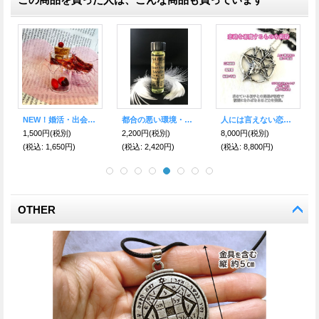
NEW！婚活・出会いを引き寄せる♪愛の♂♀ワイルーロ小瓶【恋愛成就・結婚】
都合の悪い環境・状況を変化させる！魔術オイル Shifting Sands(シフティングサンド)
人には言えない恋が叶う魔術ペンダント バホメット 略奪愛や不倫など複雑恋愛・秘密の関係に！
1,500円
(税別)
2,200円
(税別)
8,000円
(税別)
(税込
:
1,650円)
(税込
:
2,420円)
(税込
:
8,800円)
OTHER