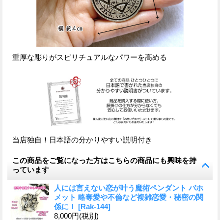
重厚な彫りがスピリチュアルなパワーを高める
当店独自！日本語の分かりやすい説明付き
この商品をご覧になった方はこちらの商品にも興味を持
っています
人には言えない恋が叶う魔術ペンダント バホ
メット 略奪愛や不倫など複雑恋愛・秘密の関
係に！
[
Rak-144
]
8,000円
(税別)