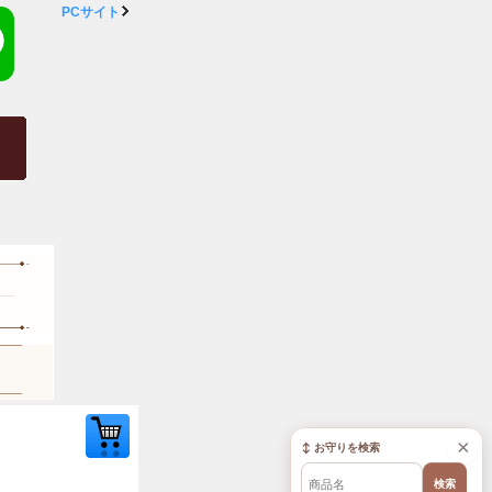
PCサイト
×
↕ お守りを検索
検索