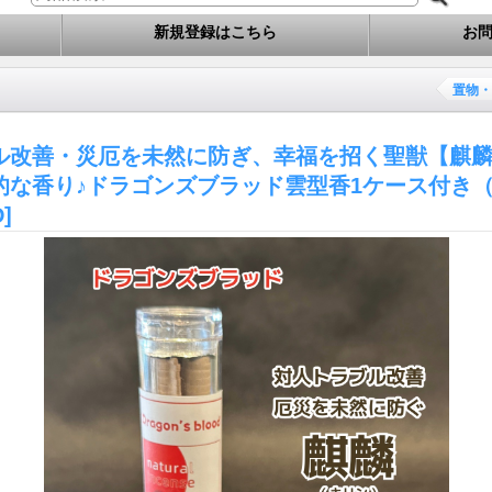
新規登録はこちら
お
置物・
ル改善・災厄を未然に防ぎ、幸福を招く聖獣【麒
的な香り♪ドラゴンズブラッド雲型香1ケース付き
D]