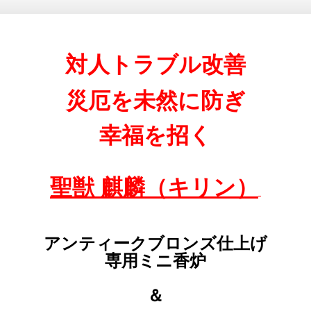
対人トラブル改善
災厄を未然に防ぎ
幸福を招く
聖獣 麒麟（キリン）
アンティークブロンズ仕上げ
専用ミニ香炉
＆