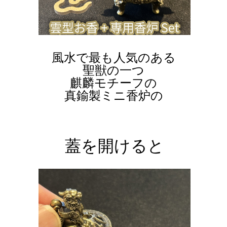
風水で最も人気のある
聖獣の一つ
麒麟モチーフの
真鍮製ミニ香炉の
蓋を開けると