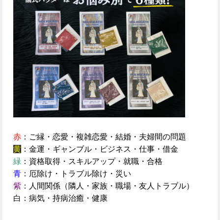
赤
：ご縁・恋愛・複雑恋愛・結婚・夫婦間の問題
黄
：金運・ギャンブル・ビジネス・仕事・借金
緑
：資格取得・スキルアップ・就職・合格
青
：厄除け・トラブル除け・災い
紫
：人間関係（隣人・家族・職場・友人トラブル）
白：病気・持病治癒・健康