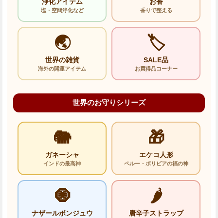
浄化アイテム
お香
塩・空間浄化など
香りで整える
🌏
🏷️
世界の雑貨
SALE品
海外の開運アイテム
お買得品コーナー
世界のお守りシリーズ
🐘
🎁
ガネーシャ
エケコ人形
インドの最高神
ペルー・ボリビアの福の神
🧿
🌶️
ナザールボンジュウ
唐辛子ストラップ