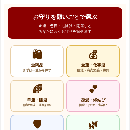
お守りを願いごとで選ぶ
金運・恋愛・厄除け・開運など
あなたに合うお守りを探せます
🛍️
💰
全商品
金運・仕事運
まずは一覧から探す
財運・商売繁盛・勝負
🌈
💕
幸運・開運
恋愛・縁結び
願望達成・運気好転
復縁・婚活・出会い
🛡️
🌿