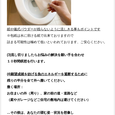
紙や儀式パウダーが残らないように流しきる事もポイントです
※包紙は水に溶ける紙で出来ておりますので
詰まる可能性は極めて低いといわれております、ご安心ください。
(3)流し切りましたら
お悩みの解決を願い
手を合わせ
１０秒間瞑想を行います。
(4)願望成就を妨げる負のエネルギーを遮断するため
に
残りの半分を全て外へ撒いてください。
撒く場所：
お住まいの外（周り）、家の前の道・道路など
（庭やガレージなどご自宅の敷地内は避けてください）
…その後は、あなたの望む姿・状況を想像し