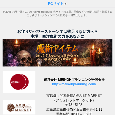
PCサイト
© 2005 お守り屋さん. All Rights Reserved 当サイトの文章、画像などを無断で転記・転載する
こと及びオークション等での転売を一切禁止します。
お守りやパワーストーンでは物足りない方へ▼
本場、西洋魔術の力をあなたに
運営会社 MEIKOHプランニング合同会社
http://meikohplanning.com/
実店舗：開運雑貨AMULET MARKET
（アミュレットマーケット）
〒731-5128
広島県広島市佐伯区五日市中央4-1-11
営業時間 10:30 ～ 18:00