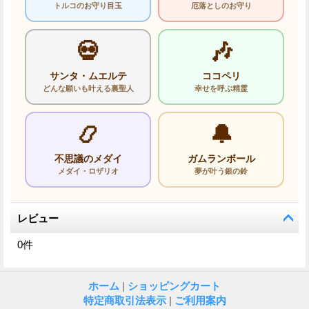
トルコのお守り目玉
厄落としのお守り
💀
🎶
サンタ・ムエルテ
ココペリ
どんな願いも叶える裏聖人
幸せを呼ぶ精霊
📿
🔔
不思議のメダイ
ガムランボール
メダイ・ロザリオ
夢が叶う銀の鈴
レビュー
0
件
ホーム
|
ショッピングカート
特定商取引法表示
|
ご利用案内