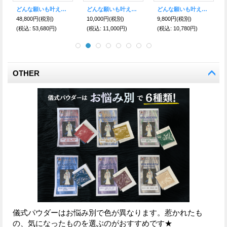
妨害や障害を取り除き願いを叶え人生を変える魔術オイル アンブロッカー
逃れたい悩み、人間関係に。黒いオイル Voodoo（ブードゥー）
どんな願いも叶えるといわれる！サンタ・ムエルテ☆ゴージャス！ジルコニアネックレスWH
2,600円
(税別)
2,600円
(税別)
12,000円
(税別)
(税込
:
2,860円)
(税込
:
2,860円)
(税込
:
13,200円)
OTHER
儀式パウダーはお悩み別で色が異なります。惹かれたも
の、気になったものを選ぶのがおすすめです★