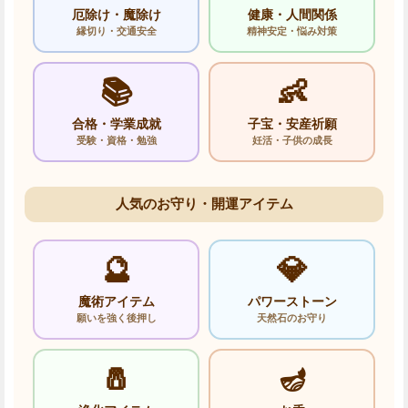
厄除け・魔除け
健康・人間関係
縁切り・交通安全
精神安定・悩み対策
📚
👶
合格・学業成就
子宝・安産祈願
受験・資格・勉強
妊活・子供の成長
人気のお守り・開運アイテム
🔮
💎
魔術アイテム
パワーストーン
願いを強く後押し
天然石のお守り
🧂
🪔