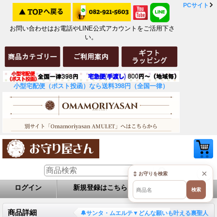
PCサイト
お問い合わせはお電話やLINE公式アカウントをご活用下さ
い。
小型宅配便（ポスト投函）なら送料398円（全国一律）
×
↕ お守りを検索
ログイン
新規登録はこちら
お問い合せ
検索
商品詳細
🔔サンタ・ムエルテ▼どんな願いも叶える裏聖人