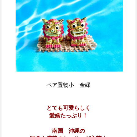
ペア置物小 金緑
とても可愛らしく
愛嬌たっぷり！
南国 沖縄の