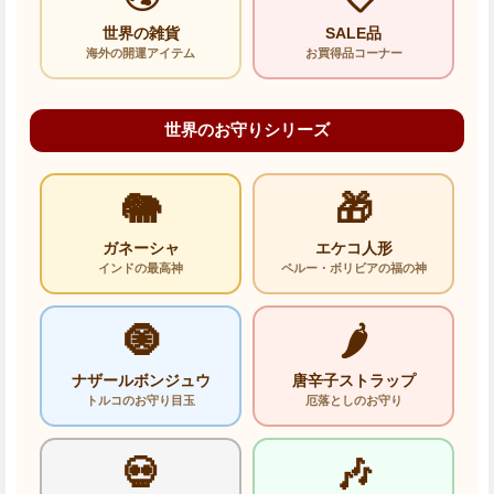
世界の雑貨
SALE品
海外の開運アイテム
お買得品コーナー
世界のお守りシリーズ
🐘
🎁
ガネーシャ
エケコ人形
インドの最高神
ペルー・ボリビアの福の神
🧿
🌶️
ナザールボンジュウ
唐辛子ストラップ
トルコのお守り目玉
厄落としのお守り
💀
🎶