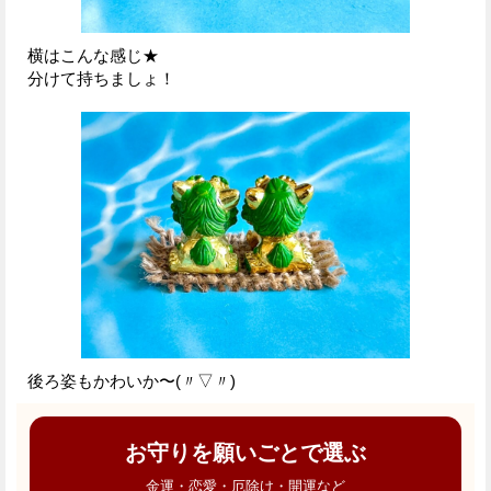
横はこんな感じ★
分けて持ちましょ！
後ろ姿もかわいか〜(〃▽〃)
お守りを願いごとで選ぶ
金運・恋愛・厄除け・開運など