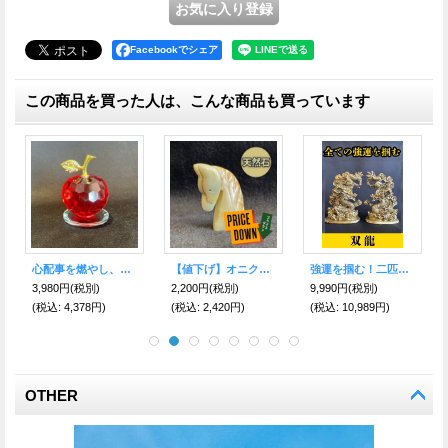
Facebookでシェア
この商品を買った人は、こんな商品も買っています
沖縄伝統の守り神 魔除けのシンボルシーサー ペア置物 小 金青
幸福に包まれた神聖なモチーフ◇ハワイアンジュエリーネックレス WプルメリアG
心配事を燃やし、傷付いた人間関係を修復する♪ クリスタル緑林檎【平和のシンボル】
1,300円
(税別)
2,980円
(税別)
3,980円
(税別)
(税込
:
1,430円)
(税込
:
3,278円)
(税込
:
4,378円)
OTHER