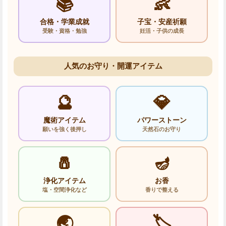
📚
👶
合格・学業成就
子宝・安産祈願
受験・資格・勉強
妊活・子供の成長
人気のお守り・開運アイテム
🔮
💎
魔術アイテム
パワーストーン
願いを強く後押し
天然石のお守り
🧂
🪔
浄化アイテム
お香
塩・空間浄化など
香りで整える
🌏
🏷️