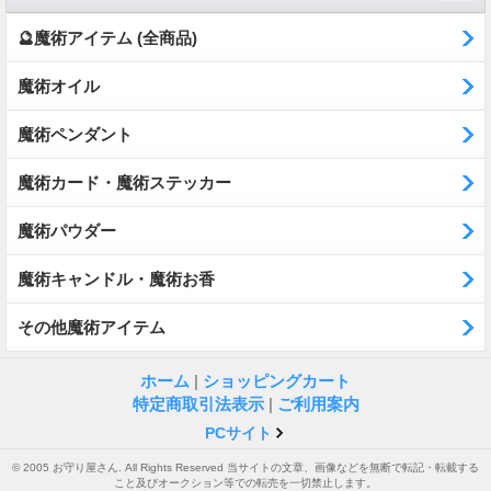
🔮魔術アイテム (全商品)
魔術オイル
魔術ペンダント
魔術カード・魔術ステッカー
魔術パウダー
魔術キャンドル・魔術お香
その他魔術アイテム
ホーム
|
ショッピングカート
特定商取引法表示
|
ご利用案内
PCサイト
© 2005 お守り屋さん. All Rights Reserved 当サイトの文章、画像などを無断で転記・転載する
こと及びオークション等での転売を一切禁止します。