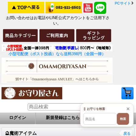
PCサイト
お問い合わせはお電話やLINE公式アカウントをご活用下さ
い。
小型宅配便（ポスト投函）なら送料398円（全国一律）
×
↕ お守りを検索
ログイン
新規登録はこちら
お問い合せ
検索
🔮魔術アイテム
戻る