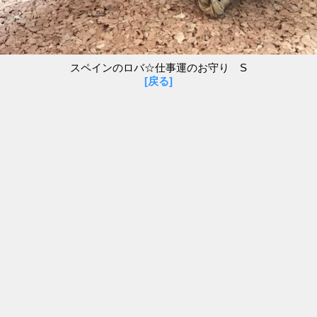
スペインのロバ☆仕事運のお守り S
[戻る]