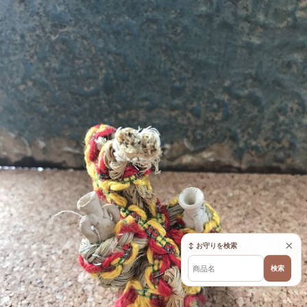
×
↕ お守りを検索
検索