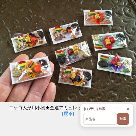
エケコ人形用小物★金運アミュレット（小物のみの価格）
×
↕ お守りを検索
[戻る]
検索