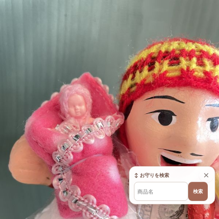
×
↕ お守りを検索
検索