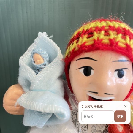
×
↕ お守りを検索
検索