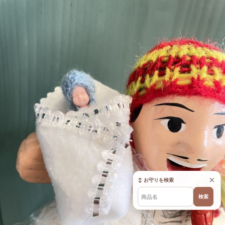
×
↕ お守りを検索
検索