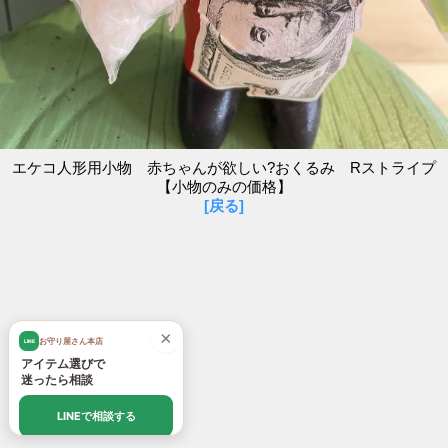
エケコ人形用小物 赤ちゃんが欲しい?おくるみ Rストライプ
【小物のみの価格】
[戻る]
×
お守り屋さん本店
LINE
アイテム選びで
迷ったら相談
LINEで相談する