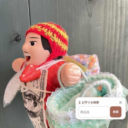
×
↕ お守りを検索
検索