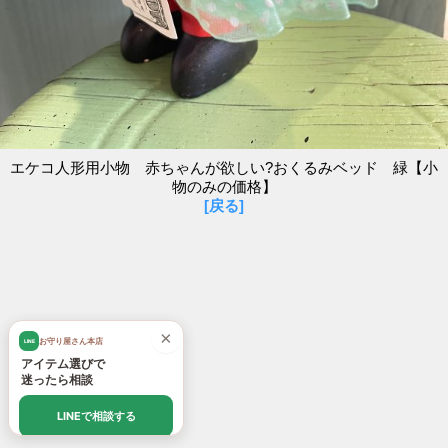
エケコ人形用小物 赤ちゃんが欲しい?おくるみベッド 緑【小
物のみの価格】
[戻る]
×
お守り屋さん本店
LINE
アイテム選びで
迷ったら相談
LINEで相談する