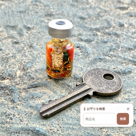
×
↕ お守りを検索
検索