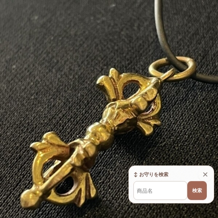
×
↕ お守りを検索
検索