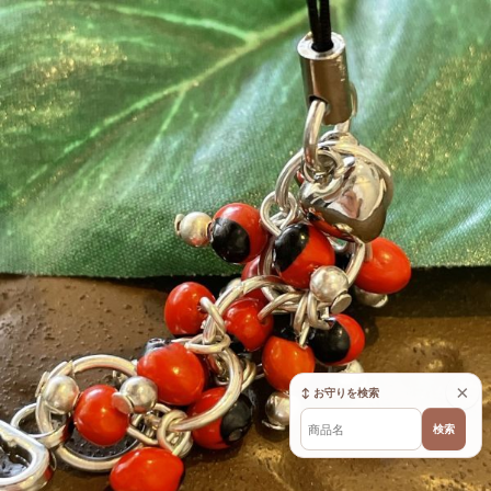
×
↕ お守りを検索
検索