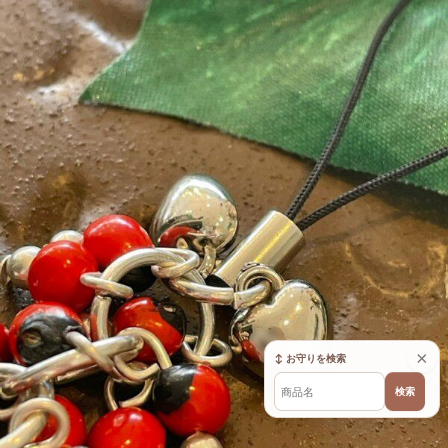
×
↕ お守りを検索
検索