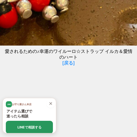
愛されるための♪幸運のワイルーロ☆ストラップ イルカ＆愛情
のハート
[戻る]
×
お守り屋さん本店
LINE
アイテム選びで
迷ったら相談
LINEで相談する