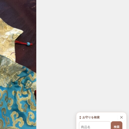
×
↕ お守りを検索
検索