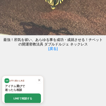
最強！邪気を祓い、あらゆる事を成功・成就させる！チベット
の開運密教法具 ダブルドルジェ ネックレス
[戻る]
×
お守り屋さん本店
LINE
アイテム選びで
迷ったら相談
LINEで相談する