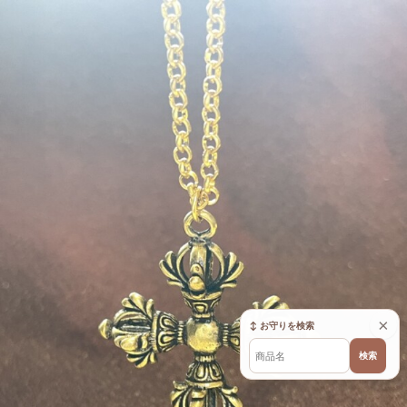
×
↕ お守りを検索
検索