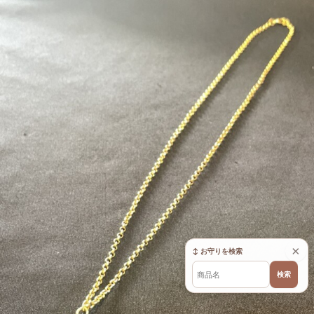
×
↕ お守りを検索
検索