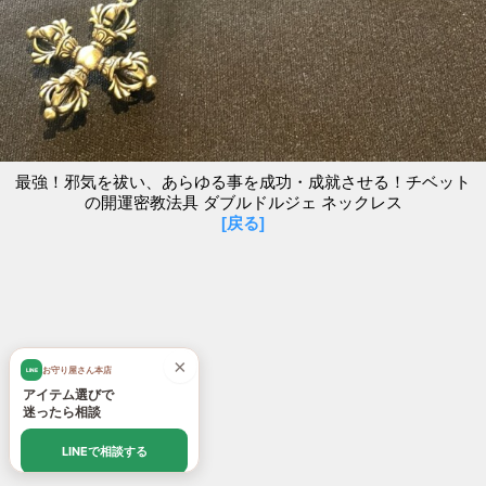
最強！邪気を祓い、あらゆる事を成功・成就させる！チベット
の開運密教法具 ダブルドルジェ ネックレス
[戻る]
×
お守り屋さん本店
LINE
アイテム選びで
迷ったら相談
LINEで相談する