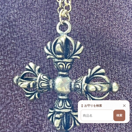
×
↕ お守りを検索
検索