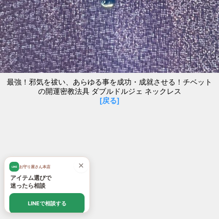
最強！邪気を祓い、あらゆる事を成功・成就させる！チベット
の開運密教法具 ダブルドルジェ ネックレス
[戻る]
×
お守り屋さん本店
LINE
アイテム選びで
迷ったら相談
LINEで相談する