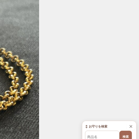
×
↕ お守りを検索
検索