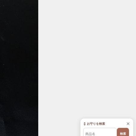
×
↕ お守りを検索
検索