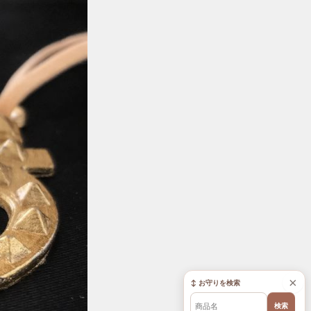
×
↕ お守りを検索
検索