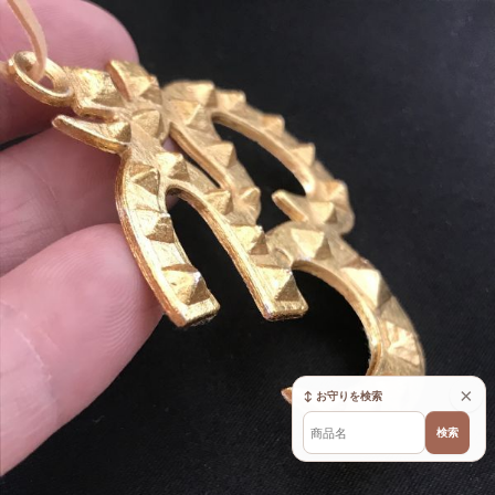
×
↕ お守りを検索
検索