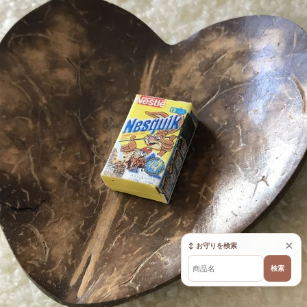
×
↕ お守りを検索
検索