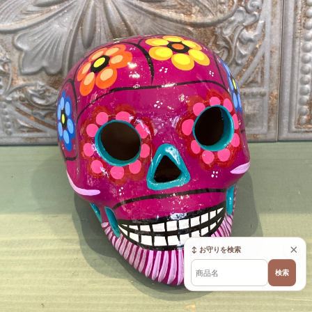
×
↕ お守りを検索
検索