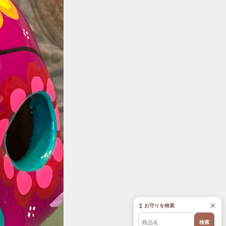
×
↕ お守りを検索
検索