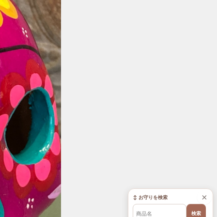
×
↕ お守りを検索
検索