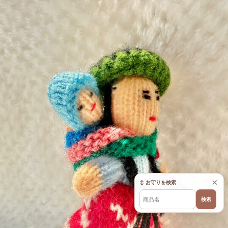
×
↕ お守りを検索
検索