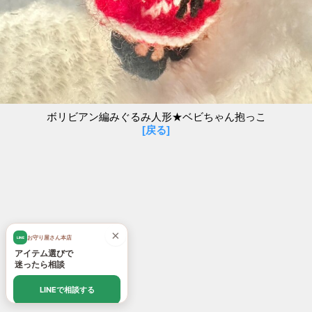
ボリビアン編みぐるみ人形★ベビちゃん抱っこ
[戻る]
×
お守り屋さん本店
LINE
アイテム選びで
迷ったら相談
LINEで相談する