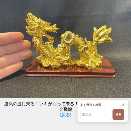
運気の波に乗る！ツキが回って来る！【皇位の象徴】四本爪★
×
↕ お守りを検索
金飛龍
[戻る]
検索