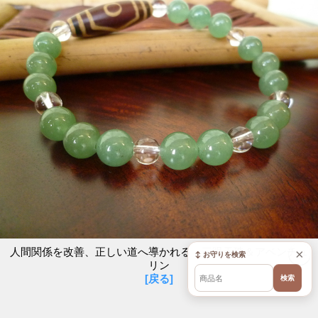
人間関係を改善、正しい道へ導かれる 三眼天珠＆アベンチュ
×
↕ お守りを検索
リン
[戻る]
検索