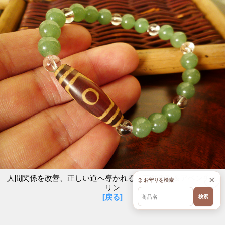
人間関係を改善、正しい道へ導かれる 三眼天珠＆アベンチュ
×
↕ お守りを検索
リン
[戻る]
検索