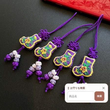
×
↕ お守りを検索
検索