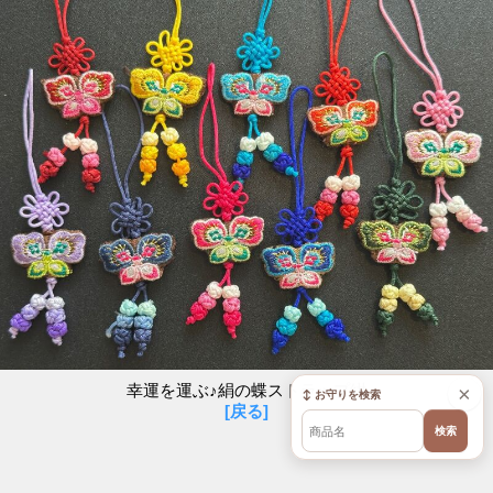
幸運を運ぶ♪絹の蝶ストラップ紺
×
↕ お守りを検索
[戻る]
検索