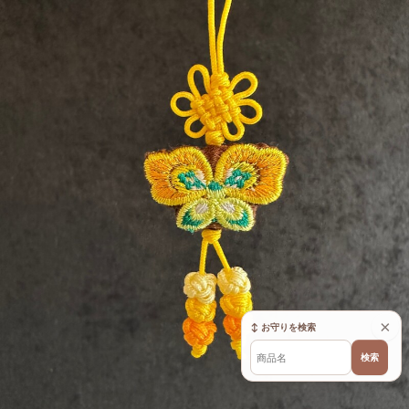
×
↕ お守りを検索
検索