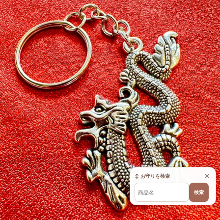
×
↕ お守りを検索
検索