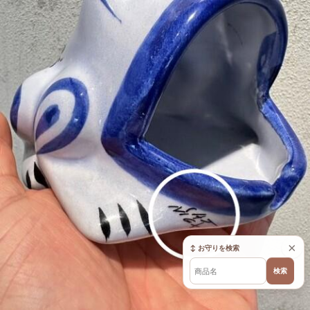
×
↕ お守りを検索
検索