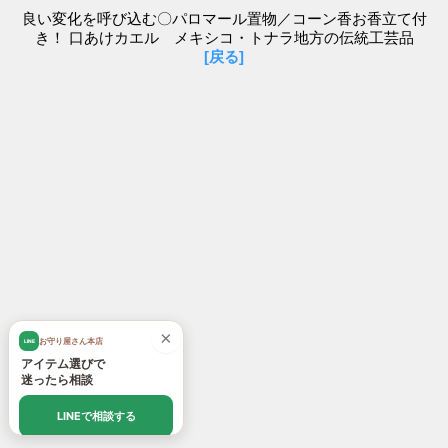
良い変化を呼び込む〇パロマール置物／コーン香お香立て付
き！ 口あけカエル メキシコ・トナラ地方の伝統工芸品
[戻る]
×
お守り屋さん本店
LINE
アイテム選びで
迷ったら相談
LINEで相談する